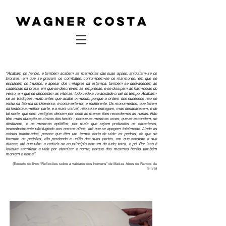
“Acabam os heróis, e também acabam as memórias das suas ações; aniquilam-se os
bronzes, em que se gravam os combates; corrompem-se os mármores, em que se
esculpem os triunfos: e apesar dos milagres da estampa, também se desvanecem as
cadências da prosa, em que se descrevem as emprêsas, e se dissipam as harmonias do
verso, em que se depositam as vitórias: tudo cede à voracidade cruel do tempo. Acabam-
se as tradições muito antes que acabe o mundo; porque a ordem dos sucessos não se
inclui na fábrica do Universo; é coisa exterior, e indiferente. Os monumentos, que fazem
da história a melhor parte, e a mais visível, não só se estragam, mas desaparecem, e de
tal sorte, que nem vestígios deixam por onde ao menos lhes recordemos as ruínas. Não
têm mais duração as cinzas dos heróis ; porque as mesmas urnas, que as escondem, se
desfazem, e os mesmos epitáfios, por mais que sejam profundos os caracteres,
insensìvelmente vão fugindo aos nossos olhos, até que se apagam totalmente. Ainda as
coisas inanimadas, parece que têm um tempo certo de vida: as pedras, de que se
formam os padrões, vão perdendo a união das suas partes, em que consiste a sua
dureza, até que vêm a reduzir-se ao princípio comum de tudo; terra, e pó. Por isso é
loucura sacrificar a vida por eternizar o nome; porque dos mesmos heróis também
morrem o nome.”
(Excerto do livro “Reflexões sobre a vaidade dos homens” de Matias Aires de Ramos da
Silva)