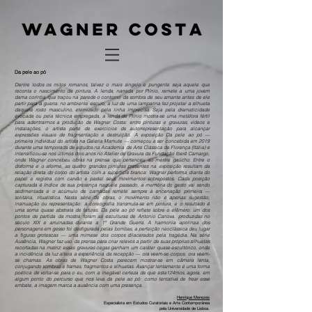
Da pele ao pó
Dentre todos os mitos romanos, talvez o mais singelo e pungente seja aquele que
reconta o nascimento da pintura. A lenda, narrada por Plínio, remete a uma jovem
dama coríntia que traçou na parede o contorno da sombra de seu amante antes de ele
partir para a guerra: no ambiente escuro, a luz de uma lamparina fez projetar a silhueta
daquele rosto masculino, eternizado pela linha imprecisa. Seja pela dramaticidade
evocada ou pela técnica empregada, a lenda de Plínio mostra-se uma metáfora fértil
para adentrarmos a produção de Wagner Costa: entre pinturas e gravuras, vídeos e
instalações, o artista parte de exercícios de autorrepresentação para alcançar
expressões visuais de fragmentação e destruição. A exposição Da pele ao pó —
primeira individual do artista na Galeria Mamute — começou a ser concebida em 2019
durante uma temporada de estudos na Academia de Arte Clássica de Florença (Itália) e
intensificou-se nos últimos dois anos no Atelier de Gravura da Fundação Iberê Camargo,
onde Wagner concebeu obras na prensa que pertenceu ao mestre gaúcho. Entre o
disforme e o aforme, as quatro grandes pinturas presentes na exposição resultam da
relação direta do corpo do artista com a superfície branca: Wagner performa diante do
papel e registra com carvão e pastel seus movimentos sobrepostos. Cada posição
capturada é índice de sua presença naquele passado, a memória do gesto vai sendo
sedimentada e o acúmulo de camadas remete sempre à encenação primeira —
solitária, ritualística. Nesta série de obras, o movimento não é apenas sugestão,
insinuação ou representação: a coreografia transmuta-se em pintura, e o resultado é
uma soma quase abstrata de faturas. Da pele ao pó reflete sobre o efêmero: um dos
pontos de partida da mostra foram as esculturas de Antonio Canova, produzidas no
século XIX e arruinadas durante a 1ª Grande Guerra. A harmonia apolínea dos
personagens em gesso foi desfigurada pelas bombas, a perfeição neoclássica deu lugar
a figuras grotescas — uma mimese dos corpos dilacerados pela tragédia. Na série
Ausência, Wagner faz uso da prensa para criar relevos a partir de suas próprias silhuetas
recortadas na matriz: essas gravuras cegas ganham um caráter quase-escultórico, onde
a incidência da luz altera a experiência da recepção — ora veem-se corpos, ora veem-
se chamas. As obras de Wagner Costa parecem mostrar-se em câmera lenta,
conjugando sombras e frames, fragmentos e silhuetas. Avançar lentamente é uma forma
poética de voltar-se para o eu, com a inegável certeza de que esta124mos, agora, em
algum ponto do percurso que nos leva da pele ao pó: como tentativa de frear esse
embate, a imagem marca a ausência com uma presença.
Henrique Menezes
Especialista em Estudos Curatoriais e Arte Contemporânea
pela Universidade de Lisboa.